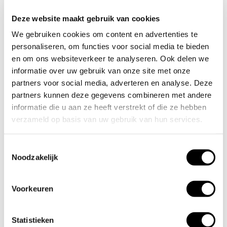
prikkels
Deze website maakt gebruik van cookies
Gebrek aan focus of aandacht tijdens het wandelen
We gebruiken cookies om content en advertenties te
Onzekerheid of spanning in bepaalde situaties
personaliseren, om functies voor social media te bieden
en om ons websiteverkeer te analyseren. Ook delen we
Samen kijken we naar wat er speelt en hoe we hier stap
informatie over uw gebruik van onze site met onze
voor stap aan kunnen werken.
partners voor social media, adverteren en analyse. Deze
partners kunnen deze gegevens combineren met andere
Persoonlijke aanpak
informatie die u aan ze heeft verstrekt of die ze hebben
verzameld op basis van uw gebruik van hun services.
Tijdens de
eerste les
nemen we uitgebreid de tijd om jullie
situatie te bespreken. We kijken onder andere naar:
Toestemmingsselectie
Het gedrag van je hond
Noodzakelijk
De situaties waarin het gedrag voorkomt
Voorkeuren
Wat je zelf al hebt geprobeerd
Wat jouw doelen zijn voor de training
Statistieken
Op basis daarvan maak ik een persoonlijk trainingsplan dat