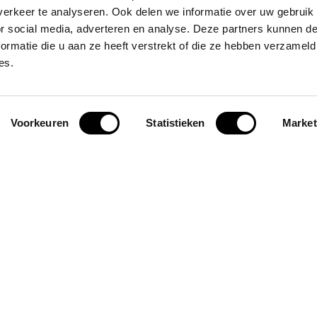
erkeer te analyseren. Ook delen we informatie over uw gebruik
or social media, adverteren en analyse. Deze partners kunnen 
ormatie die u aan ze heeft verstrekt of die ze hebben verzameld
es.
en
Voorkeuren
Statistieken
Market
nnen we meteen oefenen in situaties
e en vriendelijke manier. We
or stap om nieuwe vaardigheden te